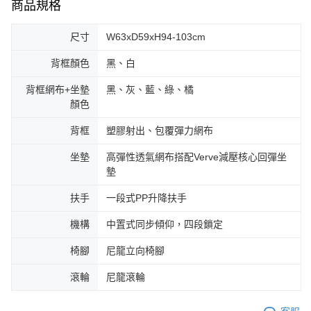
商品規格
尺寸
W63xD59xH94-103cm
背框顏色
黑、白
背框網布+坐墊
黑、灰、藍、綠、橘
顏色
背框
塑膠射出、包覆彈力網布
坐墊
高彈性透氣網布搭配Verve減壓核心回彈坐
墊
扶手
一段式PP升降扶手
機構
中置式同步傾仰，四段鎖定
椅腳
尼龍立向椅腳
滾輪
尼龍滾輪