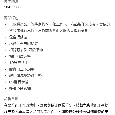
商品編號
ATM付款
10453900
運送方式
商品特色
【預購商品】等待期約7-30個工作天，商品製作完成後，會依訂
宅配
單順序進行出貨，出貨前將會由客服人員進行通知
每筆NT$300，滿NT$15,000(含以上)免運費
免自行組裝
人體工學曲線椅背
椅背可後仰-四段傾仰
傾仰力度調整
1D升降扶手
腰靠可上下調整
超回彈減壓舒適坐墊
PU靜音滑輪
多種色彩選擇
銷售重點
在繁忙的工作環境中，舒適與健康同樣重要。繽紛色彩機能工學椅-
經典款，專為追求品質與設計而生。這款辦公椅不僅具備優良的支