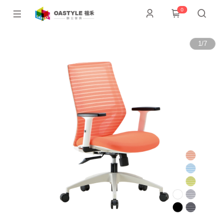
0
1
/
7