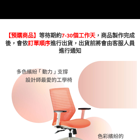
【預購商品】
等待期約
7-30個工作天
，商品製作完成
後，會依
訂單順序
進行出貨，出貨前將會由客服人員
進行通知