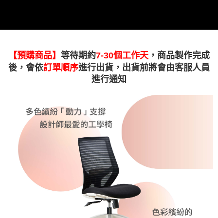
【預購商品】
等待期約
7-30個工作天
，商品製作完成
後，會依
訂單順序
進行出貨，出貨前將會由客服人員
進行通知