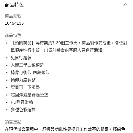
商品特色
信用卡一次付款
商品編號
ATM付款
10454135
運送方式
商品特色
【預購商品】等待期約7-30個工作天，商品製作完成後，會依訂
宅配
單順序進行出貨，出貨前將會由客服人員進行通知
每筆NT$300，滿NT$15,000(含以上)免運費
免自行組裝
人體工學曲線椅背
椅背可後仰-四段傾仰
傾仰力度調整
腰靠可上下調整
超回彈減壓舒適坐墊
PU靜音滑輪
多種色彩選擇
銷售重點
在現代辦公環境中，舒適與功能性是提升工作效率的關鍵。繽紛色