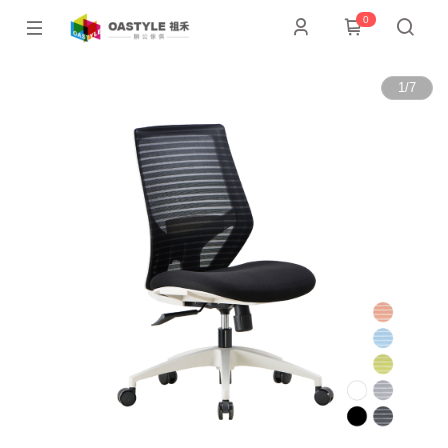
0
1
/
7