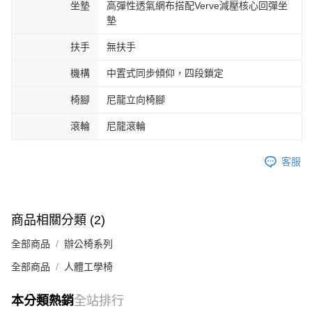
坐墊
高彈性透氣網布搭配Verve減壓核心回彈坐
墊
扶手
無扶手
機構
中置式同步傾仰，四段鎖定
椅腳
尼龍立向椅腳
滾輪
尼龍滾輪
客服
商品相關分類 (2)
全部商品
辦公椅系列
全部商品
人體工學椅
本分類熱銷
全站排行