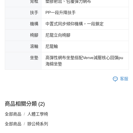
背框
塑膠射出、包覆彈力網布
扶手
PP一段升降扶手
機構
中置式同步傾仰機構，一段鎖定
椅腳
尼龍立向椅腳
滾輪
尼龍輪
坐墊
高彈性網布坐墊搭配Verve減壓核心回彈pu
海綿坐墊
客服
商品相關分類 (2)
全部商品
人體工學椅
全部商品
辦公椅系列