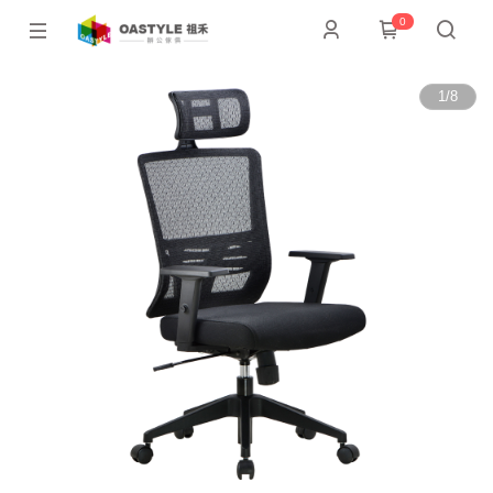
0
1
/
8