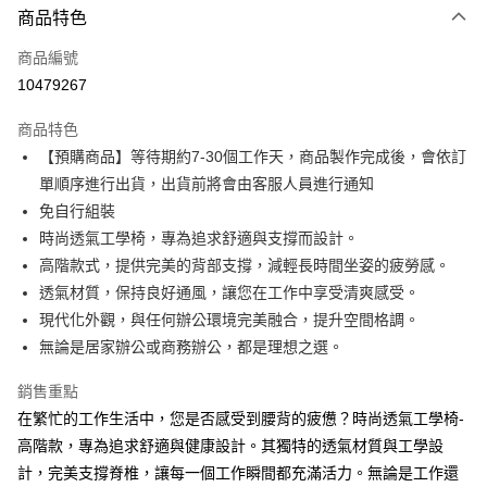
商品特色
信用卡一次付款
商品編號
ATM付款
10479267
運送方式
商品特色
【預購商品】等待期約7-30個工作天，商品製作完成後，會依訂
宅配
單順序進行出貨，出貨前將會由客服人員進行通知
每筆NT$300，滿NT$15,000(含以上)免運費
免自行組裝
時尚透氣工學椅，專為追求舒適與支撐而設計。
高階款式，提供完美的背部支撐，減輕長時間坐姿的疲勞感。
透氣材質，保持良好通風，讓您在工作中享受清爽感受。
現代化外觀，與任何辦公環境完美融合，提升空間格調。
無論是居家辦公或商務辦公，都是理想之選。
銷售重點
在繁忙的工作生活中，您是否感受到腰背的疲憊？時尚透氣工學椅-
高階款，專為追求舒適與健康設計。其獨特的透氣材質與工學設
計，完美支撐脊椎，讓每一個工作瞬間都充滿活力。無論是工作還